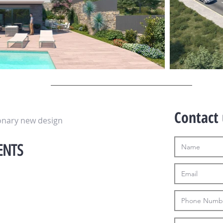
Contact 
onary new design
ENTS